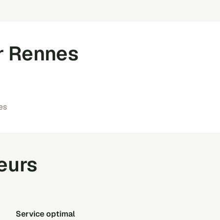
ur Rennes
es
teurs
Service optimal