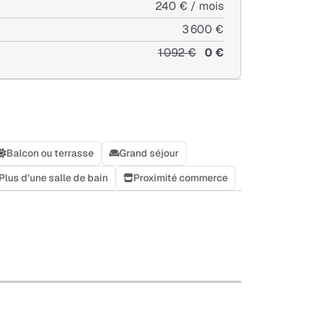
240 € / mois
3 600 €
1 092 €
0 €
Balcon ou terrasse
Grand séjour
Plus d’une salle de bain
Proximité commerce
+
−
Leaflet
|
©
OpenStreetMap