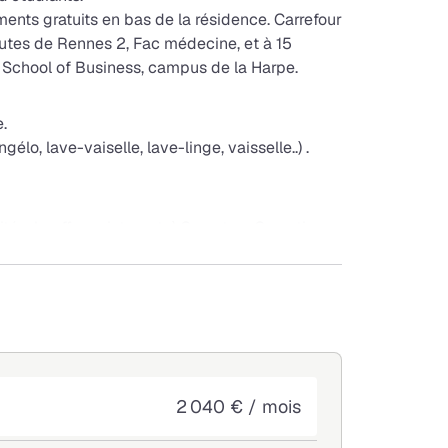
ents gratuits en bas de la résidence. Carrefour
utes de Rennes 2, Fac médecine, et à 15
School of Business, campus de la Harpe.
.
élo, lave-vaiselle, lave-linge, vaisselle..) .
té, chauffage, internet…) Garant ou Garantie
2 040 € / mois