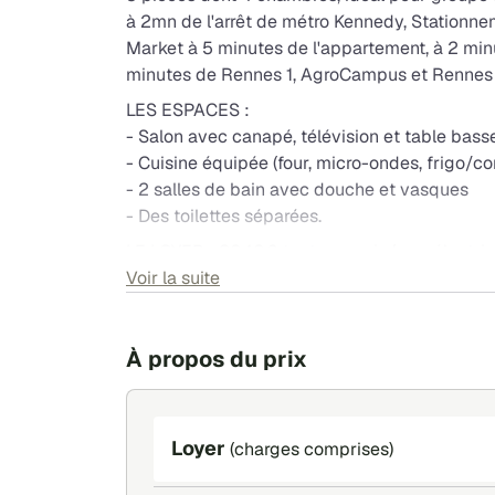
à 2mn de l'arrêt de métro Kennedy, Stationnem
Market à 5 minutes de l'appartement, à 2 min
minutes de Rennes 1, AgroCampus et Rennes 
LES ESPACES :
- Salon avec canapé, télévision et table basse
- Cuisine équipée (four, micro-ondes, frigo/cong
- 2 salles de bain avec douche et vasques
- Des toilettes séparées.
LE LOYER : 2040€ tout compris (eau, électrici
Visale demandé
Voir la suite
Eligible aux APL
À propos du prix
Loyer
(charges comprises)