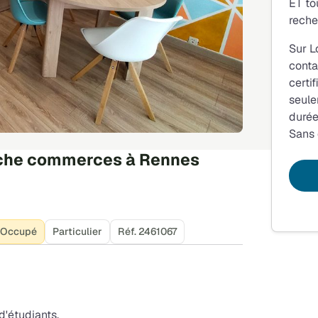
ET to
reche
Sur L
conta
certi
seule
durée
Sans
oche commerces à Rennes
Occupé
Particulier
Réf. 2461067
d'étudiants.