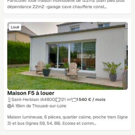
Particulier loue maison individuelle de 122m2 plain pied plus
dépendance 22m2 -garage cave chaufferie const…
Loué
Maison F5 à louer
Saint-Herblain (44800)
121 m²
1 540 € / mois
À 16km de Thouaré-sur-Loire
Maison lumineuse, 6 pièces, quartier calme, proche tram (ligne
3) et bus (lignes 59, 54, 89). Ecoles et comm…