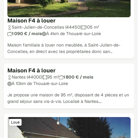
Maison F4 à louer
Saint-Julien-de-Concelles (44450)
105 m²
1 090 € / mois
À 4km de Thouaré-sur-Loire
Maison familiale à louer non meublée, à Saint-Julien-de-
Concelles, en direct avec les propriétaires donc san…
Maison F4 à louer
Loué
Nantes (44000)
95 m²
1 800 € / mois
À 10km de Thouaré-sur-Loire
Je propose une maison de 95 m², disposant de 4 pièces et un
grand séjour sans vis-à-vis. Localisé à Nantes.…
Loué