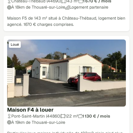
Château-Thébaud (44690)
143 m²
1 670 € / mois
À 18km de Thouaré-sur-Loire
Logement partenaire
Maison F5 de 143 m² situé à Château-Thébaud, logement bien
agencé. 1670 € charges comprises.
Loué
Maison F4 à louer
Pont-Saint-Martin (44860)
122 m²
1 130 € / mois
À 19km de Thouaré-sur-Loire