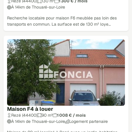
Rezé (44400)
130 m²
1 300 € / mois
À 14km de Thouaré-sur-Loire
Recherche locataire pour maison F6 meublée pas loin des
transports en commun. La surface est de 130 m² loye…
Maison F4 à louer
Rezé (44400)
90 m²
1 008 € / mois
À 14km de Thouaré-sur-Loire
Logement partenaire