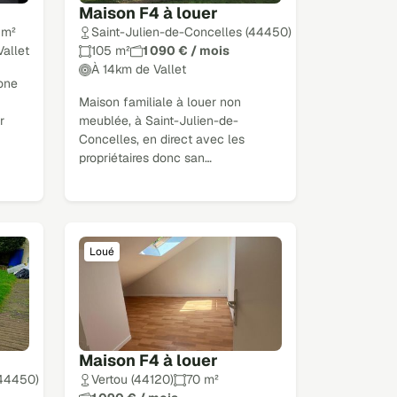
Maison F4 à louer
 m²
Saint-Julien-de-Concelles (44450)
allet
105 m²
1 090 € / mois
À 14km de Vallet
zone
Maison familiale à louer non
r
meublée, à Saint-Julien-de-
Concelles, en direct avec les
propriétaires donc san…
Loué
Maison F4 à louer
(44450)
Vertou (44120)
70 m²