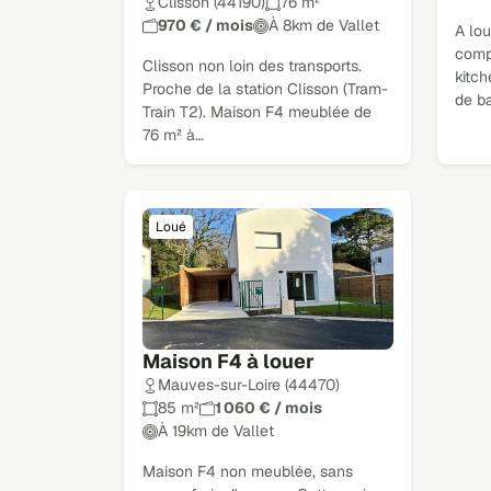
Clisson (44190)
76 m²
970 € / mois
À 8km de Vallet
A lo
comp
Clisson non loin des transports.
kitch
Proche de la station Clisson (Tram-
de b
Train T2). Maison F4 meublée de
76 m² à…
Loué
Maison F4 à louer
Mauves-sur-Loire (44470)
85 m²
1 060 € / mois
À 19km de Vallet
Maison F4 non meublée, sans