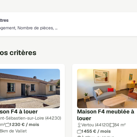
ltres
ogement, Nombre de pièces, …
s critères
son F4 à louer
Maison F4 meublée à
louer
int-Sébastien-sur-Loire (44230)
 m²
1 230 € / mois
Vertou (44120)
84 m²
18km de Vallet
1 455 € / mois