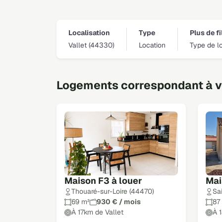
Localisation
Type
Plus de fi
Vallet (44330)
Location
Type de l
Logements correspondant à vo
Maison F3 à louer
Mai
Thouaré-sur-Loire (44470)
Sa
69 m²
930 € / mois
87
À 17km de Vallet
À 