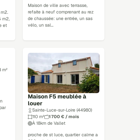
Maison de ville avec terrasse,
refaite à neuf comprenant au rez
 m2.
de chaussée: une entrée, un sas
5 m2,
vélo, un sal…
e et
8 m²
Maison F5 meublée à
on
louer
par
Sainte-Luce-sur-Loire (44980)
110 m²
1 700 € / mois
À 18km de Vallet
proche de st luce, quartier calme a