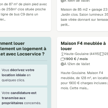
À 16km de Vallet
on de 87 m² de plein pied avec
n de 258m² clos située proche
Maison de 85 m2 + garage 23
 ligne de bus C9 dans un
Jardin clos. Salon lumineux 3
ier…
baie vitrée donnant sur terrass
petit…
ment louer
Maison F4 meublée à
ilement un logement à
louer
let avec Locservice ?
Haute-Goulaine (44115)
12
1 900 € / mois
À 12km de Vallet
Vous
décrivez votre
Haute-Goulaine. Maison F4
location idéale
en
meublée, de 128 m², en locati
quelques clics.
pour 1900 € charges incluses 
mois. Cette mais…
Votre
candidature est
transmise aux
propriétaires
concernés.