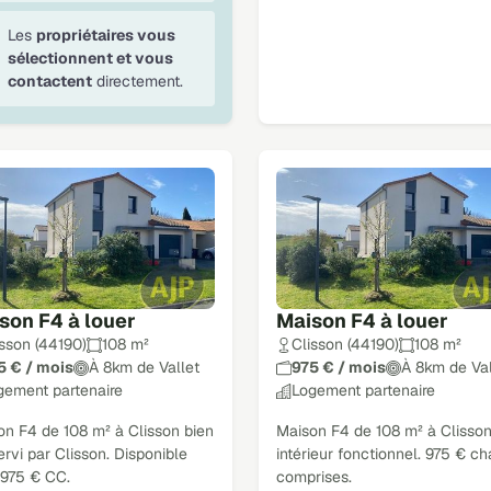
Les
propriétaires vous
sélectionnent et vous
contactent
directement.
son F4 à louer
Maison F4 à louer
isson (44190)
108 m²
Clisson (44190)
108 m²
5 € / mois
À 8km de Vallet
975 € / mois
À 8km de Val
gement partenaire
Logement partenaire
on F4 de 108 m² à Clisson bien
Maison F4 de 108 m² à Clisson
rvi par Clisson. Disponible
intérieur fonctionnel. 975 € c
 975 € CC.
comprises.