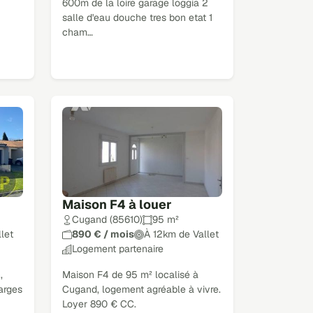
600m de la loire garage loggia 2
salle d'eau douche tres bon etat 1
cham…
Maison F4 à louer
Cugand (85610)
95 m²
let
890 € / mois
À 12km de Vallet
Logement partenaire
,
Maison F4 de 95 m² localisé à
harges
Cugand, logement agréable à vivre.
Loyer 890 € CC.