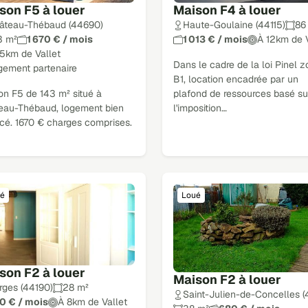
son F5 à louer
Maison F4 à louer
âteau-Thébaud (44690)
Haute-Goulaine (44115)
86
3 m²
1 670 € / mois
1 013 € / mois
À 12km de V
15km de Vallet
Dans le cadre de la loi Pinel 
gement partenaire
B1, location encadrée par un
on F5 de 143 m² situé à
plafond de ressources basé su
eau-Thébaud, logement bien
l'imposition…
cé. 1670 € charges comprises.
é
Loué
son F2 à louer
Maison F2 à louer
rges (44190)
28 m²
Saint-Julien-de-Concelles 
0 € / mois
À 8km de Vallet