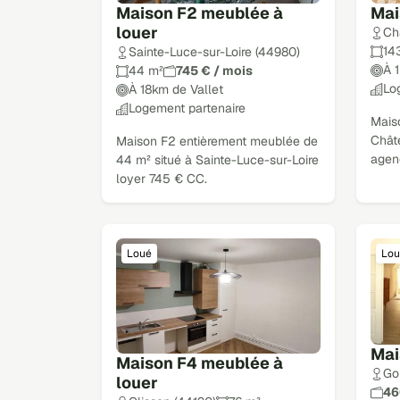
Maison F2 meublée à
Mai
louer
Ch
14
Sainte-Luce-sur-Loire (44980)
À 
44 m²
745 € / mois
Lo
À 18km de Vallet
Logement partenaire
Mais
Chât
Maison F2 entièrement meublée de
agen
44 m² situé à Sainte-Luce-sur-Loire
loyer 745 € CC.
Loué
Lou
Mai
Maison F4 meublée à
Go
louer
46