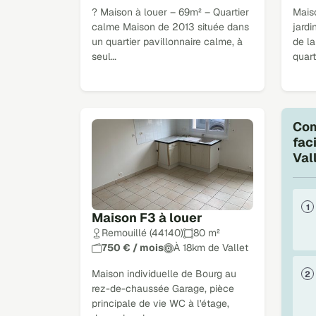
? Maison à louer – 69m² – Quartier
Mais
calme Maison de 2013 située dans
jardi
un quartier pavillonnaire calme, à
de la
seul…
quart
Com
fac
Val
Maison F3 à louer
Remouillé (44140)
80 m²
750 € / mois
À 18km de Vallet
Maison individuelle de Bourg au
rez-de-chaussée Garage, pièce
principale de vie WC à l'étage,