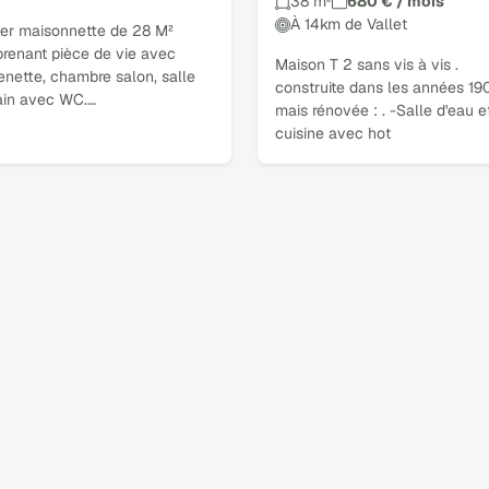
38 m²
680 € / mois
À 14km de Vallet
uer maisonnette de 28 M²
renant pièce de vie avec
Maison T 2 sans vis à vis .
enette, chambre salon, salle
construite dans les années 19
ain avec WC.…
mais rénovée : . -Salle d'eau e
cuisine avec hot