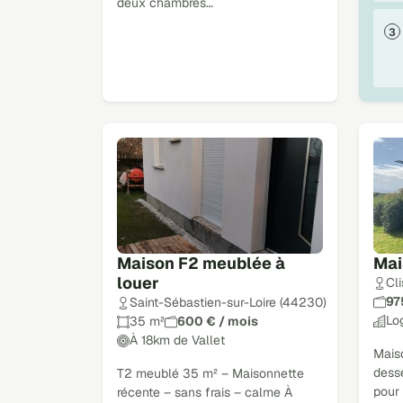
deux chambres…
Maison F2 meublée à
Mai
louer
Cl
97
Saint-Sébastien-sur-Loire (44230)
Lo
35 m²
600 € / mois
À 18km de Vallet
Mais
desse
T2 meublé 35 m² – Maisonnette
pour
récente – sans frais – calme À