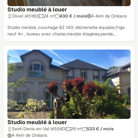
Studio meublé à louer
Olivet (45160)
24 m²
430 € / mois
À 4km de Orléans
Studio menblé, couchage BZ 140; kitchenette équipée,frigo
neuf 4+ , bureau avec chaise;meuble étagéres,pende…
Studio meublé à louer
Saint-Denis-en-Val (45560)
26 m²
533 € / mois
À 4km de Orléans