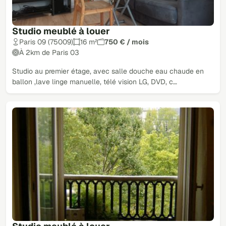
Studio meublé à louer
Paris 09 (75009)
16 m²
750 € / mois
À 2km de Paris 03
Studio au premier étage, avec salle douche eau chaude en
ballon ,lave linge manuelle, télé vision LG, DVD, c…