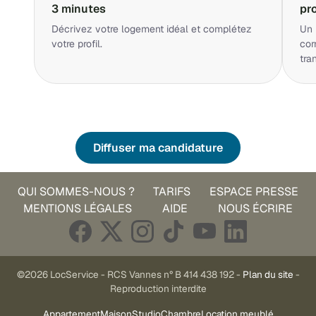
3 minutes
pr
Décrivez votre logement idéal et complétez
Un 
votre profil.
cor
tra
Diffuser ma candidature
QUI SOMMES-NOUS ?
TARIFS
ESPACE PRESSE
MENTIONS LÉGALES
AIDE
NOUS ÉCRIRE
©2026 LocService - RCS Vannes n° B 414 438 192 -
Plan du site
-
Reproduction interdite
Appartement
Maison
Studio
Chambre
Location meublé