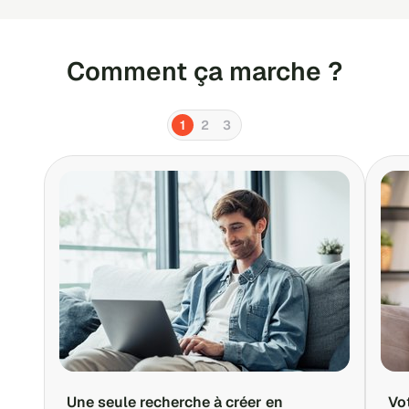
Comment ça marche ?
1
2
3
Une seule recherche à créer en
Vo