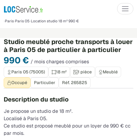
Paris
Paris 05
Location studio 18 m² 990 €
Loué
Studio meublé proche transports à louer
à Paris 05 de particulier à particulier
990 €
/ mois charges comprises
Paris 05 (75005)
18 m²
1 pièce
Meublé
Occupé
Particulier
Réf. 265825
Description du studio
Je propose un studio de 18 m².
Localisé à Paris 05.
Ce studio est proposé meublé pour un loyer de 990 € cc
par mois.