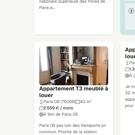
nationale supérieure des mines de
Paris e…
App
lou
Par
1 
À 
Je m
Appartement T3 meublé à
32 m²
louer
appa
Paris 06 (75006)
40 m²
pour
2 559 € / mois
À 1km de Paris 05
Paris 06 pas loin des transports en
commun. Proche de la station