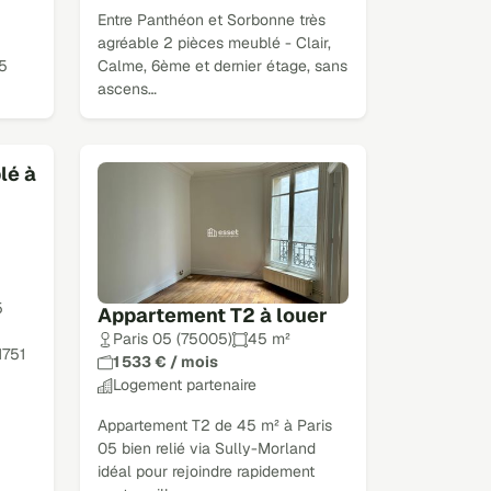
Entre Panthéon et Sorbonne très
agréable 2 pièces meublé - Clair,
.5
Calme, 6ème et dernier étage, sans
ascens…
lé à
5
Appartement T2 à louer
Paris 05 (75005)
45 m²
1751
1 533 € / mois
Logement partenaire
Appartement T2 de 45 m² à Paris
05 bien relié via Sully-Morland
idéal pour rejoindre rapidement