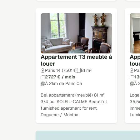
Appartement T3 meublé à
App
louer
lou
Paris 14 (75014)
81 m²
Par
2 727 € / mois
1 
À 2km de Paris 05
À 
Bel appartement (meublé) 81 m²
Loge
3/4 pc. SOLEIL-CALME Beautiful
35,5
furnished apartment for rent,
imme
Daguerre / Montpa
Lumi