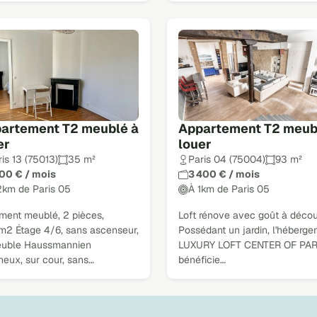
artement T2 meublé à
Appartement T2 meub
er
louer
is 13 (75013)
35 m²
Paris 04 (75004)
93 m²
300 € / mois
3 400 € / mois
2km de Paris 05
À 1km de Paris 05
ment meublé, 2 pièces,
Loft rénove avec goût à découv
m2 Étage 4/6, sans ascenseur,
Possédant un jardin, l'héberg
uble Haussmannien
LUXURY LOFT CENTER OF PAR
neux, sur cour, sans…
bénéficie…