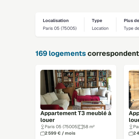
Localisation
Type
Plus de
Paris 05 (75005)
Location
Type de
169 logements
correspondent 
Appartement T3 meublé à
App
louer
lou
Paris 05 (75005)
58 m²
Pa
2 599 € / mois
2 