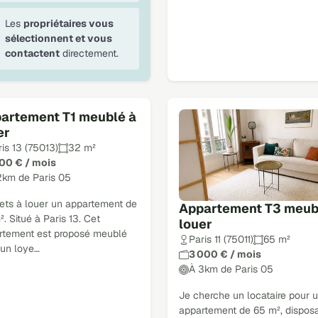
Les
propriétaires vous
sélectionnent et vous
contactent
directement.
artement T1 meublé à
er
is 13 (75013)
32 m²
300 € / mois
2km de Paris 05
ets à louer un appartement de
Appartement T3 meub
. Situé à Paris 13. Cet
louer
rtement est proposé meublé
Paris 11 (75011)
65 m²
 un loye…
3 000 € / mois
À 3km de Paris 05
Je cherche un locataire pour 
appartement de 65 m², dispos