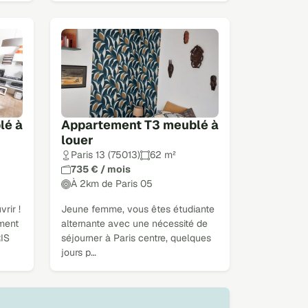
lé à
Appartement T3 meublé à
louer
Paris 13 (75013)
62 m²
735 € / mois
À 2km de Paris 05
rir !
Jeune femme, vous êtes étudiante
ement
alternante avec une nécessité de
IS
séjourner à Paris centre, quelques
jours p…