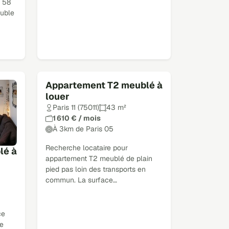
e 58
uble
Appartement T2 meublé à
louer
Paris 11 (75011)
43 m²
1 610 € / mois
À 3km de Paris 05
Recherche locataire pour
lé à
appartement T2 meublé de plain
pied pas loin des transports en
commun. La surface…
ce
e