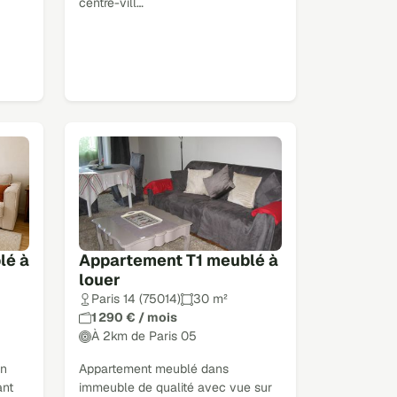
centre-vill…
lé à
Appartement T1 meublé à
louer
Paris 14 (75014)
30 m²
1 290 € / mois
À 2km de Paris 05
un
Appartement meublé dans
ant
immeuble de qualité avec vue sur