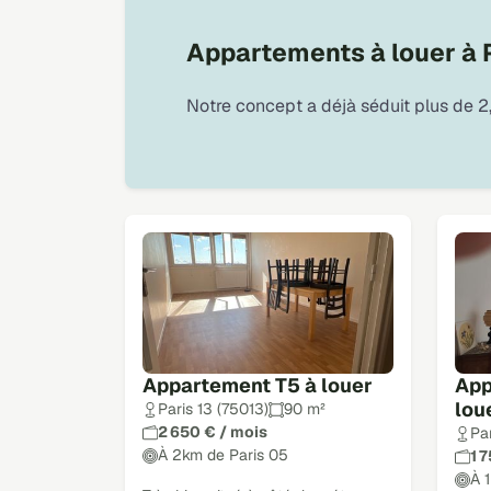
Appartements à louer à 
Notre concept a déjà séduit plus de 2,
Appartement T5 à louer
App
lou
Paris 13 (75013)
90 m²
2 650 € / mois
Pa
À 2km de Paris 05
1 
À 