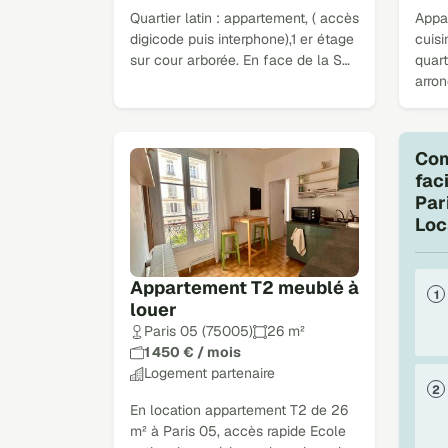
Quartier latin : appartement, ( accès
Appa
digicode puis interphone),1 er étage
cuis
sur cour arborée. En face de la S…
quart
arron
Com
fac
Par
Loc
Appartement T2 meublé à
louer
Paris 05 (75005)
26 m²
1 450 € / mois
Logement partenaire
En location appartement T2 de 26
m² à Paris 05, accès rapide Ecole