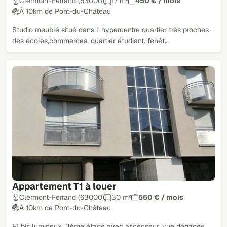
Clermont-Ferrand (63000)
17 m²
450 € / mois
À 10km de Pont-du-Château
Studio meublé situé dans l' hypercentre quartier très proches
des écoles,commerces, quartier étudiant. fenêt…
Appartement T1 à louer
Clermont-Ferrand (63000)
30 m²
550 € / mois
À 10km de Pont-du-Château
F1 bis lumineux, 3ème étage avec ascenseur, vue dégagée