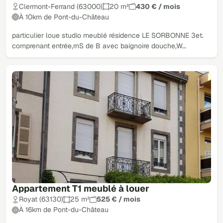
Clermont-Ferrand (63000)
20 m²
430 € / mois
À 10km de Pont-du-Château
particulier loue studio meublé résidence LE SORBONNE 3et.
comprenant entrée,rnS de B avec baignoire douche,W…
Appartement T1 meublé à louer
Royat (63130)
25 m²
525 € / mois
À 16km de Pont-du-Château