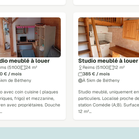
dio meublé à louer
Studio meublé à louer
ims (51100)
24 m²
Reims (51100)
12 m²
0 € / mois
385 € / mois
5km de Bétheny
À 5km de Bétheny
o avec coin cuisine ( plaques
Studio meublé, uniquement en
riques, frigo) et mezzanine,
particuliers. Localisé proche de
yen avec propriétaires. Douche
station Comédie (A;B). Surface
…
12 m²…