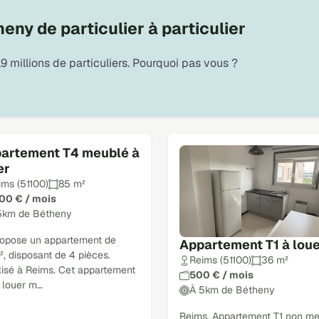
eny de particulier à particulier
9 millions de particuliers. Pourquoi pas vous ?
artement T4 meublé à
er
ims (51100)
85 m²
200 € / mois
5km de Bétheny
ropose un appartement de
Appartement T1 à lou
, disposant de 4 pièces.
Reims (51100)
36 m²
lisé à Reims. Cet appartement
500 € / mois
à louer m…
À 5km de Bétheny
Reims. Appartement T1 non me