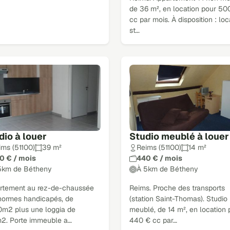
de 36 m², en location pour 50
cc par mois. À disposition : loc
st…
dio à louer
Studio meublé à louer
ims (51100)
39 m²
Reims (51100)
14 m²
0 € / mois
440 € / mois
5km de Bétheny
À 5km de Bétheny
rtement au rez-de-chaussée
Reims. Proche des transports
normes handicapés, de
(station Saint-Thomas). Studio
0m2 plus une loggia de
meublé, de 14 m², en location 
m2. Porte immeuble a…
440 € cc par…