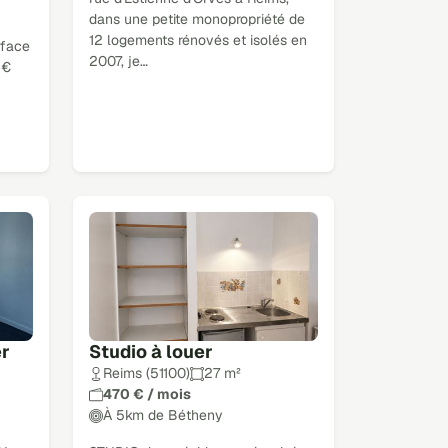
dans une petite monopropriété de
12 logements rénovés et isolés en
rface
2007, je…
 €
er
Studio à louer
Reims (51100)
27 m²
470 € / mois
À 5km de Bétheny