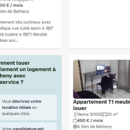
200 € / mois
5km de Bétheny
rtement très lumineux avec
ifique vue (côté salon à 180°
té cuisine à 180°) Meublé
bles anc…
ment louer
ilement un logement à
heny avec
service ?
Appartement T1 meubl
Vous
décrivez votre
louer
location idéale
en
quelques clics.
Reims (51100)
20 m²
450 € / mois
À 5km de Bétheny
Votre
candidature est