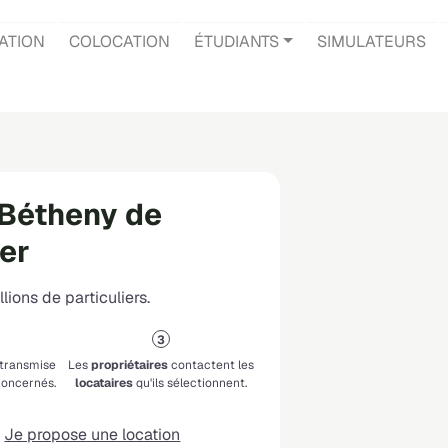
ATION
COLOCATION
ÉTUDIANTS
SIMULATEURS
 Bétheny de
ier
lions de particuliers.
 transmise
Les
propriétaires
contactent les
oncernés.
locataires
qu'ils sélectionnent.
Je propose une location