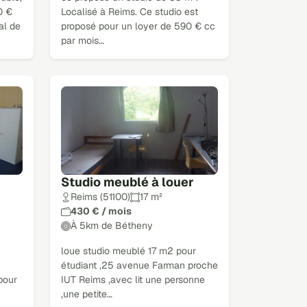
0 €
Localisé à Reims. Ce studio est
al de
proposé pour un loyer de 590 € cc
par mois…
Studio meublé à louer
Reims (51100)
17 m²
430 € / mois
À 5km de Bétheny
loue studio meublé 17 m2 pour
étudiant ,25 avenue Farman proche
pour
IUT Reims ,avec lit une personne
,une petite…