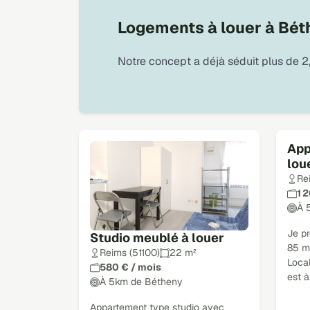
Logements à louer à Béth
Notre concept a déjà séduit plus de 2,
App
lou
Re
1 
À 
Je p
Studio meublé à louer
85 m²
Reims (51100)
22 m²
Loca
580 € / mois
est 
À 5km de Bétheny
Appartement type studio avec