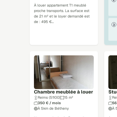
À louer appartement T1 meublé
proche transports. La surface est
de 21 m² et le loyer demandé est
de : 495 €…
Chambre meublée à louer
Stu
Reims (51100)
15 m²
Re
350 € / mois
56
À 5km de Bétheny
À 