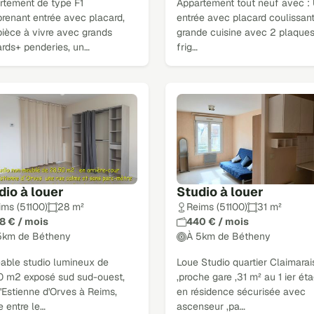
rtement de type F1
Appartement tout neuf avec :
renant entrée avec placard,
entrée avec placard coulissant
pièce à vivre avec grands
grande cuisine avec 2 plaques
ards+ penderies, un…
frig…
dio à louer
Studio à louer
ims (51100)
28 m²
Reims (51100)
31 m²
8 € / mois
440 € / mois
5km de Bétheny
À 5km de Bétheny
éable studio lumineux de
Loue Studio quartier Claimarai
0 m2 exposé sud sud-ouest,
,proche gare ,31 m² au 1 ier ét
'Estienne d'Orves à Reims,
en résidence sécurisée avec
e entre le…
ascenseur ,pa…