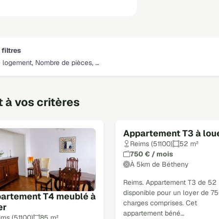
filtres
 logement, Nombre de pièces, …
à vos critères
Appartement T3 à lou
Reims (51100)
52 m²
750 € / mois
À 5km de Bétheny
Reims. Appartement T3 de 52 
disponible pour un loyer de 7
artement T4 meublé à
charges comprises. Cet
er
appartement béné…
ims (51100)
85 m²