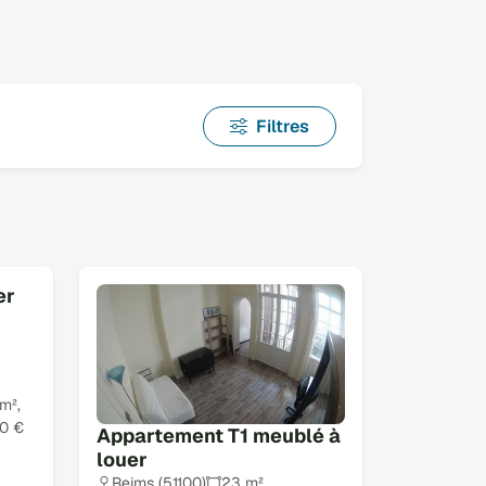
Filtres
er
m²,
50 €
Appartement T1 meublé à
louer
Reims (51100)
23 m²