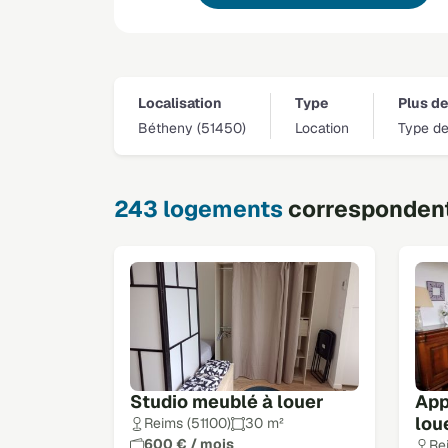
Localisation
Type
Plus de 
Bétheny (51450)
Location
Type de
243 logements
correspondent 
Studio meublé à louer
App
lou
Reims (51100)
30 m²
600 € / mois
Re