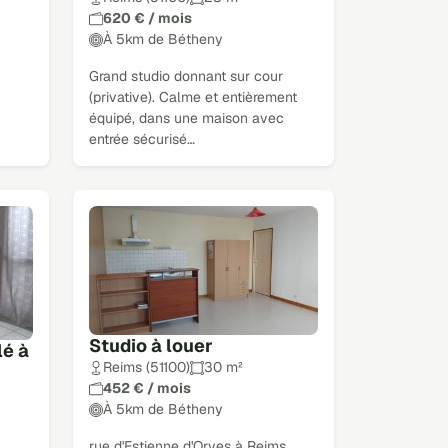
620 € / mois
À 5km de Bétheny
Grand studio donnant sur cour
(privative). Calme et entièrement
équipé, dans une maison avec
entrée sécurisé…
Studio à louer
é à
Reims (51100)
30 m²
452 € / mois
À 5km de Bétheny
rue d'Estienne d'Orves à Reims,