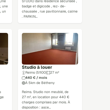
 Une
STUDIO dans résidence sécurisée ,
, une
badge et digicode , rez- de-
, un
chaussée , rue pavillonnaire, calme
. PARKIN…
Studio à louer
Reims (51100)
27 m²
440 € / mois
À 5km de Bétheny
s
Reims. Studio non meublé, de
age
27 m², en location pour 440 €
charges comprises par mois. À
disposition : asce…