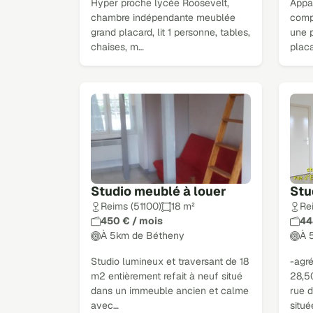
Hyper proche lycée Roosevelt,
Appa
chambre indépendante meublée
comp
grand placard, lit 1 personne, tables,
une 
chaises, m…
plac
Studio meublé à louer
Stu
Reims (51100)
18 m²
Re
450 € / mois
44
À 5km de Bétheny
À 
Studio lumineux et traversant de 18
-agr
m2 entièrement refait à neuf situé
28,5
dans un immeuble ancien et calme
rue d
avec…
situé