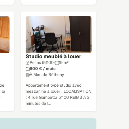
Studio meublé à louer
Reims (51100)
19 m²
600 € / mois
À 5km de Bétheny
tre
Appartement type studio avec
 la
mezzanine à louer : LOCALISATION
 :
: 4 rue Gambetta 51100 REIMS A 3
minutes de l…