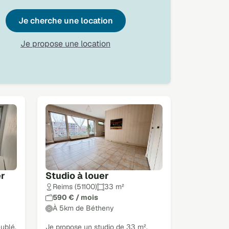
Je cherche une location
Je propose une location
er
Studio à louer
Reims (51100)
33 m²
590 € / mois
À 5km de Bétheny
ublé,
Je propose un studio de 33 m².