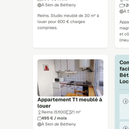
À 5km de Bétheny
1 
À 
Reims. Studio meublé de 30 m² à
louer pour 600 € charges
Appa
comprises.
magn
et cô
(meu
Com
fac
Bét
Loc
Appartement T1 meublé à
louer
Reims (51100)
21 m²
495 € / mois
À 5km de Bétheny