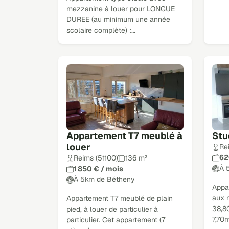
mezzanine à louer pour LONGUE
DUREE (au minimum une année
scolaire complète) :…
Appartement T7 meublé à
Stu
louer
Re
62
Reims (51100)
136 m²
À 
1 850 € / mois
À 5km de Bétheny
Appa
aux 
Appartement T7 meublé de plain
38,8
pied, à louer de particulier à
7,70
particulier. Cet appartement (7