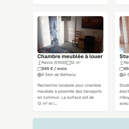
Chambre meublée à louer
Stu
Reims (51100)
12 m²
Re
545 € / mois
45
À 5km de Bétheny
À 
Recherche locataire pour chambre
Studi
meublée à proximité des transports
élect
en commun. La surface est de
mito
12 m² et l…
avec