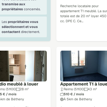
transmise aux
Recherche locataire pour
propriétaires
concernés.
appartement T1 meublé. La su
totale est de 20 m² loyer 450
cc. DPE C. Ce…
Les
propriétaires vous
sélectionnent et vous
contactent
directement.
dio meublé à louer
Appartement T1 à lou
ims (51100)
28 m²
Reims (51100)
43 m²
5 € / mois
510 € / mois
5km de Bétheny
À 5km de Bétheny