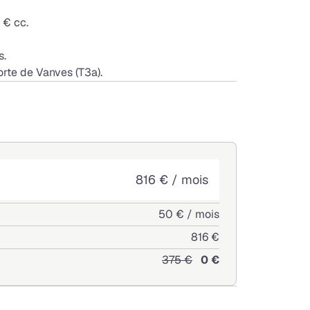
 € cc.
s.
orte de Vanves (T3a).
816 € / mois
50 € / mois
816 €
375 €
0 €