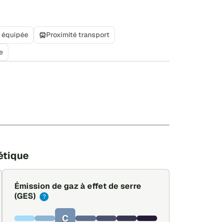
 équipée
Proximité transport
e
+
−
Leaflet
|
©
OpenStreetMap
étique
Émission de gaz à effet de serre
(GES)
?
C