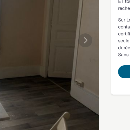
ET to
reche
Sur L
conta
certi
seule
Suivante
durée
Sans