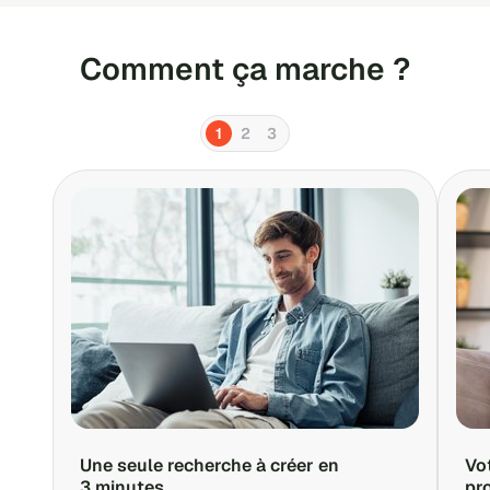
Comment ça marche ?
1
2
3
Une seule recherche à créer en
Vo
3 minutes
pr