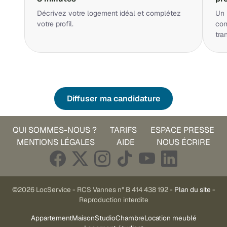
Décrivez votre logement idéal et complétez
Un 
votre profil.
cor
tra
Diffuser ma candidature
QUI SOMMES-NOUS ?
TARIFS
ESPACE PRESSE
MENTIONS LÉGALES
AIDE
NOUS ÉCRIRE
©2026 LocService - RCS Vannes n° B 414 438 192 -
Plan du site
-
Reproduction interdite
Appartement
Maison
Studio
Chambre
Location meublé