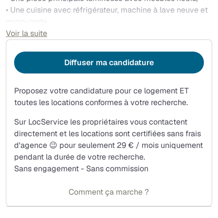
• Une cuisine avec réfrigérateur, machine à lave neuve et
micro-onde,
• Une salle de bain avec W.C.,
Voir la suite
• Un balcon pour profiter des repas en plein air et des
soirées d'été.
Diffuser ma candidature
Les atouts:
• Emplacement recherché (transports au pied de
Proposez votre candidature pour ce logement ET
l'immeuble : Bus, Métro, Tram),
toutes les locations conformes à votre recherche.
• Rénové récemment,
• Étage élevé + ascenseur,
Sur LocService les propriétaires vous contactent
• Balcon,
directement et les locations sont certifiées sans frais
• Lumineux,
d'agence 😉 pour seulement 29 € / mois uniquement
• Commerces et Universités à proximité.
pendant la durée de votre recherche.
Sans engagement - Sans commission
Comment ça marche ?