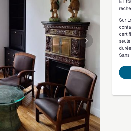
ET to
reche
Sur L
conta
certi
seule
Suivante
durée
Sans