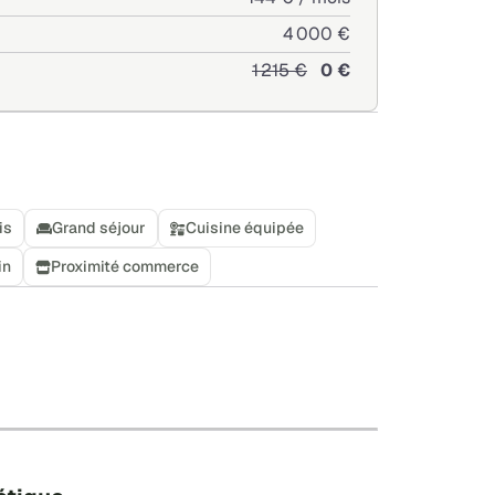
4 000 €
1 215 €
0 €
is
Grand séjour
Cuisine équipée
in
Proximité commerce
+
−
Leaflet
|
©
OpenStreetMap