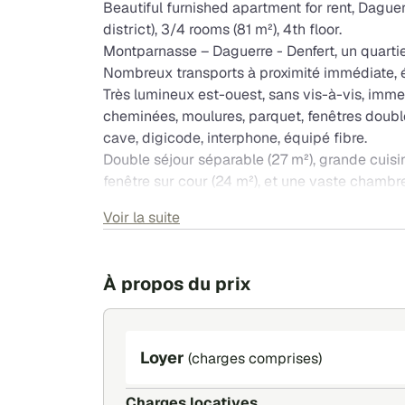
Beautiful furnished apartment for rent, Dagu
district), 3/4 rooms (81 m²), 4th floor.
Montparnasse – Daguerre - Denfert, un quartie
Nombreux transports à proximité immédiate, é
Très lumineux est-ouest, sans vis-à-vis, imm
cheminées, moulures, parquet, fenêtres doubl
cave, digicode, interphone, équipé fibre.
Double séjour séparable (27 m²), grande cuis
fenêtre sur cour (24 m²), et une vaste chambr
avec douche, machine à laver et sèche-linge 
Voir la suite
couple (+ un enfant).
Entre Montparnasse (métro 6, 4, 12, 13) et Denf
et Bus N° 58,59,92.
À propos du prix
Loyer : 2.727 Euros/mois, charges comprises (é
Loyer
(charges comprises)
Charges locatives