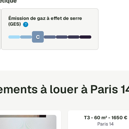
étique
Émission de gaz à effet de serre
(GES)
?
C
ents à louer à Paris 1
T3 - 60 m² - 1650 €
Paris 14