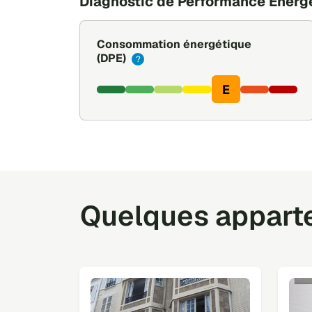
Diagnostic de Performance Énerg
Consommation énergétique
(DPE)
?
E
Quelques appartem