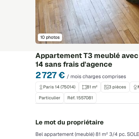
10 photos
Appartement T3 meublé avec c
14 sans frais d'agence
2 727 €
/ mois charges comprises
Paris 14 (75014)
81 m²
3 pièces
Particulier
Réf. 1557081
Le mot du propriétaire
Bel appartement (meublé) 81 m² 3/4 pc. SO