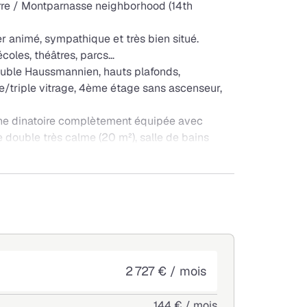
erre / Montparnasse neighborhood (14th
r animé, sympathique et très bien situé.
coles, théâtres, parcs…
euble Haussmannien, hauts plafonds,
e/triple vitrage, 4ème étage sans ascenseur,
ine dinatoire complètement équipée avec
e double très calme (20 m²), salle de bains
; WC indépendant ; baignoire. Idéal pour un
ert-Rochereau (RER B, métro) ; Gaité (ligne 13)
lectricité non inclus)
2 727 € / mois
144 € / mois