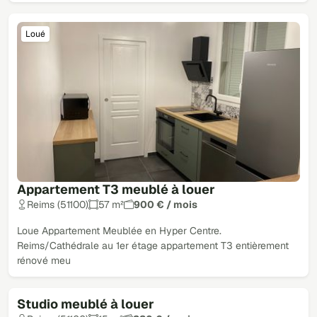
Loué
Appartement T3 meublé à louer
Reims (51100)
57 m²
900 € / mois
Loue Appartement Meublée en Hyper Centre.
Reims/Cathédrale au 1er étage appartement T3 entièrement
rénové meu
Studio meublé à louer
Loué