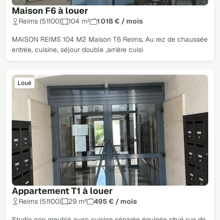
Maison F6 à louer
Reims (51100)
104 m²
1 018 € / mois
MAISON REIMS 104 M2 Maison T6 Reims, Au rez de chaussée
entrée, cuisine, séjour double ,arrière cuisi
Loué
Appartement T1 à louer
Reims (51100)
29 m²
495 € / mois
Studio non meublé avec cuisine séparée équipée situé rue de